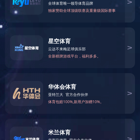
章！天堰助力2024川渝首届老年医疗
护理技能大赛顺利举行！
赛事|leyu-乐鱼（中国）官方网站
_leyu.com联合承办2024一带一路暨金
砖国家技能发展与技术创新大赛之助
产技能赛项！
聚焦会议 | leyu-乐鱼（中国）官方网
站_leyu.com亮相2024年毕业后医学教
育论坛
聚焦展会｜新质健康，高质发展，为