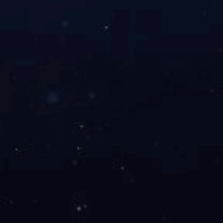
地址：天津市华苑产业区海泰西路18号西6-A座2F、3F
邮编：300384
电话：4006-355-510
022-83711066
传真：022-83711065
Email：tellyes@gogglepae.com
For international business:
info@gogglepae.com
天堰微信
天堰微博