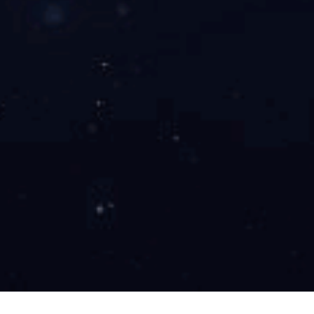
上一篇：
顺利收官！leyu-乐鱼（中国）官方网站_leyu.comCMEF中国
国际医疗器械博览会圆满闭幕
下一篇：
天堰AI医教基座，为世校赛作品拿到创新创意与应用价值分
数
让真实触手可及