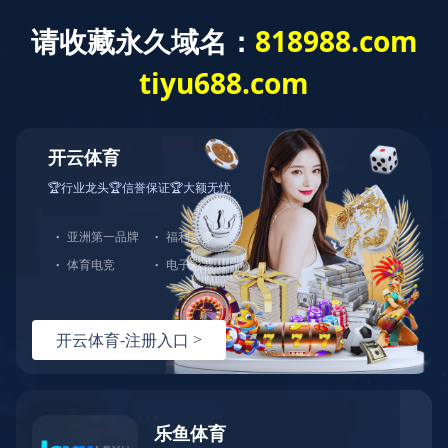
leyu
新闻动态
WHX Dubai 2026迪拜国际医疗展览会圆满收官
丨逢春节之际，leyu-乐鱼（中国）官方网站
_leyu.com闪耀国际模拟医学教育舞台