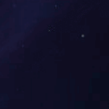
leyu-乐鱼（中国）官方网站_leyu.com
会预告丨急危重症救治训练展区抢先看
leyu-乐鱼（中国）官方网站_leyu.com强势出击第93届
器械博览会！4月9日-12日，上海国家会展中心6.1展厅
医学展区最大展位，我们以“AI赋能医教，智慧触手可及
【急危重症救治训练】、【院前急救训练】、【基础临
【护理技能训练】、【康养技能训练】、【西学中-中医
工智能·虚拟仿真·医学教学数据管理平台】七大主题展区，
leyu-乐鱼（中国）官方网站_leyu.c