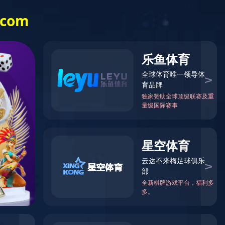
Language
关于我们
年份