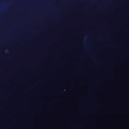
评-管”全流程教学
技能训练，展示从
体征动态呈现系
.
17
2026上海医博
2026-03
，构建了覆盖基础临床
作”双驱动体系，形
列产品矩阵，将临
床技能、综合诊疗
超声诊断，到腹腔
师...