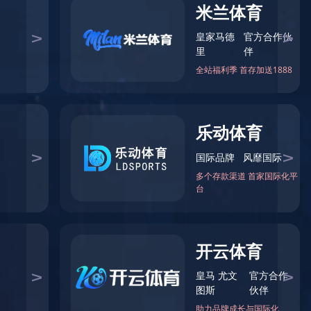
13
博览会圆满闭幕
2026-04
CMEF）在国家会展
com6.1E36展位
共享这场与未来的
区的最大展位，
装出席，携多款优质新
09
eyu.com隆
览会
2026-04
F)在国家会展中心(上