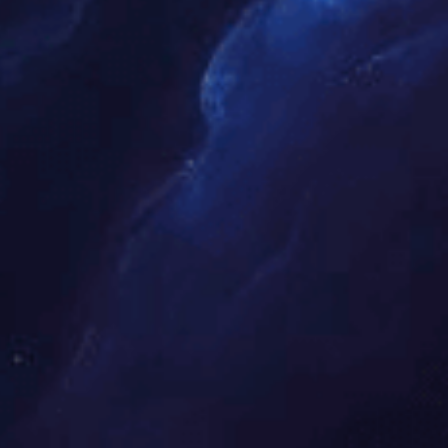
造“技能训练+临床思维”双驱动体系，提供“教-学-训-考-
服务。 本次展区聚焦基础护理、专科护理、康养等核心
专项护理技能训练、全流程护理技能训练、多模态生命
统、慢病思维、急救生理驱动智能模拟人等核心产品，..
leyu-乐鱼（中国）官方网站_leyu.com
会预告丨基础临床技能训练展区抢先看
leyu-乐鱼（中国）官方网站_leyu.com经过多年积累
技能训练的全系列产品，打造“临床思维训练+标准化操
成全面覆盖内科、外科、超声等多学科实训需求的全系
床思维训练与技能操作深度融合。 本次展区聚焦基础临
操作、微创手术等训练模块，展示从标准化体格检查、
镜模拟手术、胸腹损伤处置等核心产品，为医学生、住培医