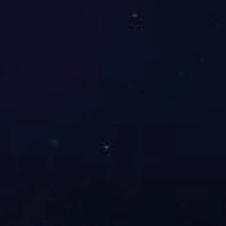
医科大学附属医院打造麻醉危机资源管
工作坊，诚邀您的参与！
由青岛市医学会主办，青岛市医学会麻醉学分科协会承
化医学论坛”将于2026年3月14日在青岛召开。leyu-
_leyu.com联合山东第二医科大学附属医院打造麻醉危
工作坊，现诚挚邀请各位参与。
赴光影之约，绽巾帼芳华！leyu-乐鱼
网站_leyu.com女神节观影活动温馨落
春风漾暖意，巾帼绽芳华。为庆祝第116个“三八”国际妇女
鱼（中国）官方网站_leyu.com每一位在岗位上闪闪发
事，3月6日，公司精心策划的“赴一场光影，享一份轻甜