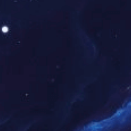
leyu-乐鱼（中国）官方网站_leyu.com
会预告丨西学中-中医技能训练展区抢
leyu-乐鱼（中国）官方网站_leyu.com经过多年积累
医技能训练的全系列产品，打造中医标准化技能训练平
技能实训、药物辨识组方训练、中医适宜技术实操的全
训体系，将中医思维训练与技能操作深度融合。 本次展
能、中医脉诊技能、中医思维训练和适宜技术，以AI技
维训练，为医院提供标准化、客观化、现代化的中医实训设
leyu-乐鱼（中国）官方网站_leyu.com
会预告丨护理、康养技能训练展区抢先
leyu-乐鱼（中国）官方网站_leyu.com经过多年积累
养技能训练的全系列产品矩阵。以“AI场景模拟+全流程