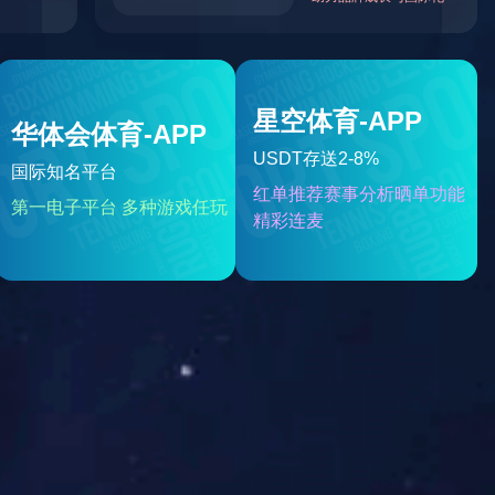
1展厅E36展位吸引了
场与未来的盛宴。
位，leyu-乐鱼
最激昂的姿态和最强
03
m&CMEF上海
待您的莅
2026-04
CMEF中国国际医疗
E36展位。作为模拟
m以"AI赋能医教，智
医学教育的全新维