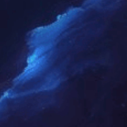
26
2026上海医博
先看
2026-03
，构建了覆盖西学中-中
台，构建中医诊断
流程全场景模拟实
区聚焦中医诊疗技
术赋能中医临床思
...
23
2026上海医博
看
2026-03
，构建了覆盖护理与康
训练”为核心，打